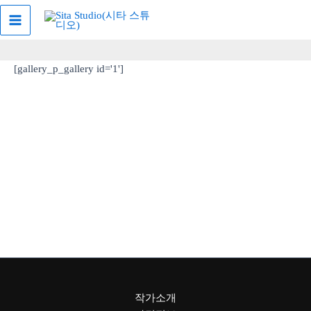
콘
Main
텐
Menu
츠
로
[gallery_p_gallery id='1']
건
너
뛰
기
작가소개